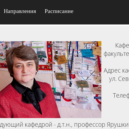
Направления
Расписание
Кафе
факульт
Адрес ка
ул. Се
Телеф
дующий кафедрой - д.т.н., профессор Ярушк