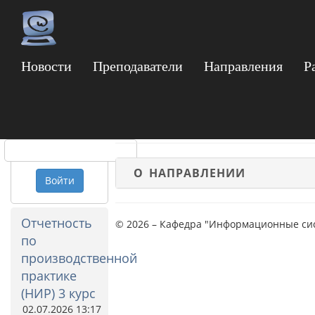
Новости
Преподаватели
Направления
Р
09.04.04 Программ
Логин
"Программные сист
платформы"
Пароль
О НАПРАВЛЕНИИ
Войти
Отчетность
© 2026 – Кафедра "Информационные си
по
производственной
практике
(НИР) 3 курс
02.07.2026 13:17