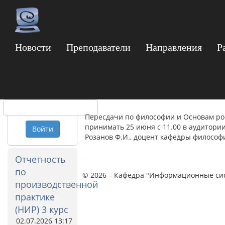
Новости
Преподаватели
Направления
Р
Пересдачи: Филосо
Логин
российской государ
Пароль
Пересдачи по философии и Основам рос
принимать 25 июня с 11.00 в аудитории
Войти
Розанов Ф.И., доцент кафедры философ
Отчетность
по
© 2026 – Кафедра "Информационные си
производственной
практике
(НИР) 3 курс
02.07.2026 13:17