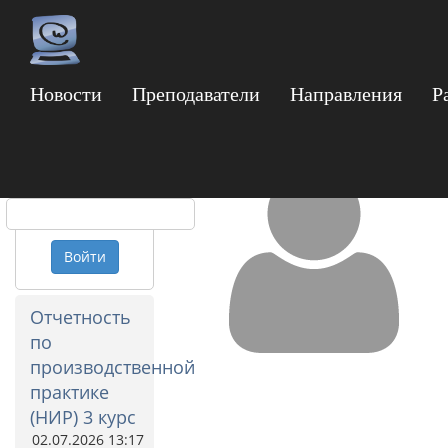
Новости
Преподаватели
Направления
Р
Морозов Владимир 
Логин
Пароль
Войти
Отчетность
по
производственной
практике
(НИР) 3 курс
02.07.2026 13:17