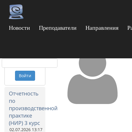
Новости
Преподаватели
Направления
Р
Гуськов Глеб Юрье
Логин
Пароль
Войти
Отчетность
по
производственной
практике
(НИР) 3 курс
02.07.2026 13:17