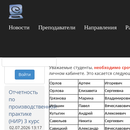
Новости
Преподаватели
Направления
Р
Опрос выпускников
Логин
(МАГИСТРАНТЫ). 
Пароль
Уважаемые студенты,
необходимо сро
личном кабинете. Это касается следующ
Войти
Орлов
Артем
Игоревич
Отчетность
Орлова
Елизавета
Сергеевна
по
Грязнова
Марина
Владимиров
производственной
Игошин
Павел
Вячеславович
практике
Кутыгин
Андрей
Алексеевич
(НИР) 3 курс
Савельев
Никита
Сергеевич
02.07.2026 13:17
Савицкий
Александр
Вячеславович