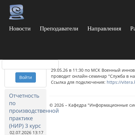
Новости
Преподаватели
Направления
Р
ВКС 29.05.2026 ВИТ
Логин
"Служба в научной 
Пароль
29.05.26 в 11:30 по МСК Военный инно
проводит онлайн-семинар "Служба в на
Войти
Ссылка для подключения:
https://vitera
Отчетность
по
© 2026 – Кафедра "Информационные си
производственной
практике
(НИР) 3 курс
02.07.2026 13:17